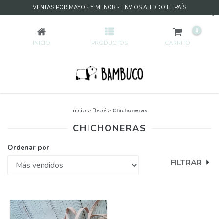
VENTAS POR MAYOR Y MENOR - ENVIOS A TODO EL PAÍS
CHICHONERAS
0
INICIO
PRODUCTOS
CARRITO
Inicio
>
Bebé
>
Chichoneras
CHICHONERAS
Ordenar por
FILTRAR