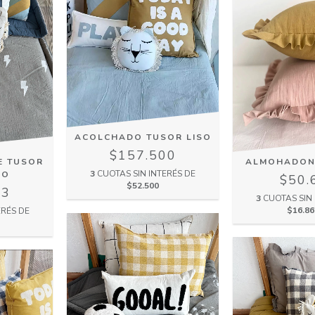
ACOLCHADO TUSOR LISO
$157.500
E TUSOR
ALMOHADON
3
CUOTAS SIN INTERÉS DE
DO
$50.
$52.500
33
3
CUOTAS SIN 
$16.86
ERÉS DE