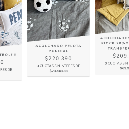
ACOLCHADOS
STOCK 20%O
ACOLCHADO PELOTA
TRANSFE
MUNDIAL
$209
BOL!!!!
$220.390
90
3
CUOTAS SIN 
3
CUOTAS SIN INTERÉS DE
$69.
ERÉS DE
$73.463,33