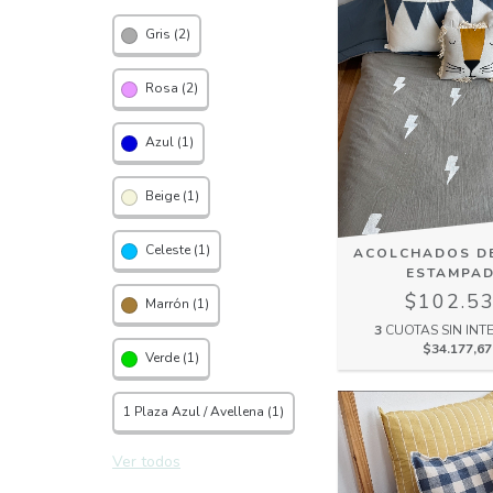
Gris (2)
Rosa (2)
Azul (1)
Beige (1)
Celeste (1)
ACOLCHADOS D
ESTAMPA
$102.5
Marrón (1)
3
CUOTAS SIN INT
$34.177,67
Verde (1)
1 Plaza Azul / Avellena (1)
Ver todos