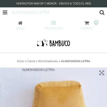
VENTAS POR MAYOR Y MENOR - ENVIOS A TODO EL PAÍS
ALMOHADON LETRA
0
INICIO
PRODUCTOS
CARRITO
Inicio
>
Cama
>
Almohadones
>
ALMOHADON LETRA