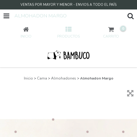
VENTAS POR MAYOR Y MENOR - ENVIOS A TODO EL PAÍS
ALMOHADON MARGO
0
INICIO
PRODUCTOS
CARRITO
Inicio
>
Cama
>
Almohadones
>
Almohadon Margo