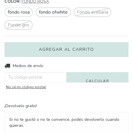
COLOR:
FONDO ROSA
fondo rosa
fondo ofwhite
Fondo avellana
Fondo gris
Entregas para el CP:
Medios de envío
CAMBIAR CP
CALCULAR
No sé mi código postal
¡Devolvelo gratis!
Si no te gustó o no te convence, podés devolverlo cuando
quieras.