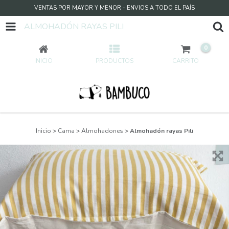
VENTAS POR MAYOR Y MENOR - ENVIOS A TODO EL PAÍS
ALMOHADÓN RAYAS PILI
0
INICIO
PRODUCTOS
CARRITO
Inicio
>
Cama
>
Almohadones
>
Almohadón rayas Pili