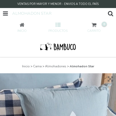
VENTAS POR MAYOR Y MENOR - ENVIOS A TODO EL PAÍS
ALMOHADON STAR
0
INICIO
PRODUCTOS
CARRITO
Inicio
>
Cama
>
Almohadones
>
Almohadon Star