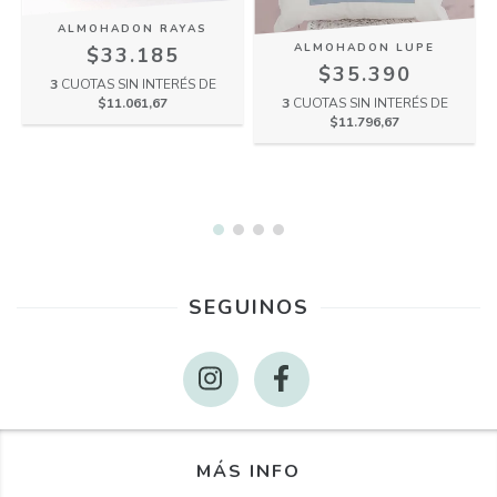
ALMOHADON RAYAS
ALMOHADON LUPE
$33.185
$35.390
3
CUOTAS SIN INTERÉS DE
$11.061,67
3
CUOTAS SIN INTERÉS DE
$11.796,67
SEGUINOS
MÁS INFO