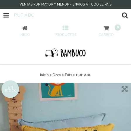
VENTAS POR MAYOR Y MENOR - ENVIOS A TODO EL PAÍS
PUF ABC
0
INICIO
PRODUCTOS
CARRITO
Inicio
>
Deco
>
Pufs
>
PUF ABC
SIN
STOCK